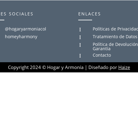
es sociales
enlaces
@hogaryarmoniacol
Políticas de Privacida
I
homeyharmony
Tratamiento de Datos
I
Política de Devolución
I
Garantía
Contacto
I
Copyright 2024​ © Hogar y Armonía | Diseñado por
Haize