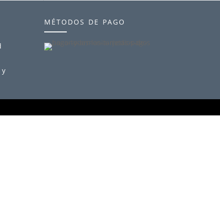
métodos de pago
d
 y