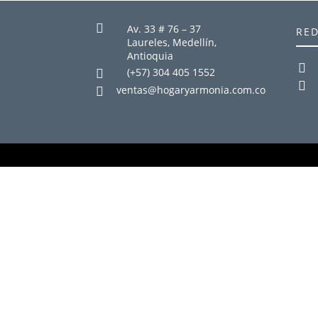
red

Av. 33 # 76 – 37
Laureles, Medellín,
Antioquia

(+57) 304 405 1552


ventas@hogaryarmonia.com.co
